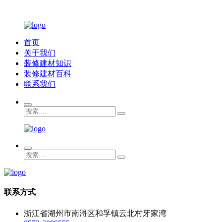
首页
关于我们
装修建材知识
装修建材百科
联系我们
联系方式
浙江省湖州市南浔区和孚镇云北村牙家湾