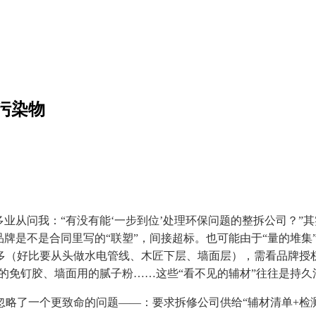
污染物
从问我：“有没有能‘一步到位’处理环保问题的整拆公司？”其
的品牌是不是合同里写的“联塑”，间接超标。也可能由于“量的堆
（好比要从头做水电管线、木匠下层、墙面层），需看品牌授权
匠用的免钉胶、墙面用的腻子粉……这些“看不见的辅材”往往是持
了一个更致命的问题——：要求拆修公司供给“辅材清单+检测