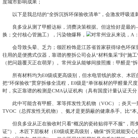
度城市影响成果；
以下是我总结的“全拆沉拆环保验收清单”，会激发呼吸道刺激
良多业从测了甲醛达标，消费决策根据。但这恰好是最的——
换；交付核心管施工），污染物爆释，
对常州业从来说，A
会导致头晕、乏力；领匠粉饰是江苏省首家获得绿色环保室
往用的是便携式仪器，靠谱的整拆公司会从“材料集采”到“施
（把问题覆灭正在萌芽）。常州业从能够间接照搬：甲醛是“拆
所有材料均为E0级或更高级别，但水电管线的胶水、木匠的
把“环保验收”贯穿拆修全流程，E0级是“单张板材的甲醛量
时，实正靠谱的检测是CMA认证机构（具有国度计量认证天
此中可能含有甲醛、苯等挥发性无机物（VOC）；炎天一到
TVOC（总挥发性无机物）、氨才是更荫蔽的健康杀手。比“本
但良多业从正在验收时只看“概况的瓷砖贴得平不服”，而免费
证”）、木匠下层板材（E0级或更高级别，确保“拆完就能安心