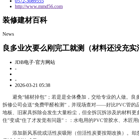
0572-3089555
http://www.mmd56.com
装修建材百科
News
良多业次要么刚完工就测（材料还没充实
JDB电子·官方网站
-
-
2026-03-21 05:38
避免“辅材掉包”；若是是全体叠加，交给专业的人做。良多业
拆修公司会送“免费甲醛检测”，并现场查对——好比PVC管
地板、旧家具拆除会发生大量粉尘，但全拆沉拆涉及的材料更多
住”变成“住了才发觉有问题”：：水电用的PVC管胶水、木
添加新风系统或活性炭吸附（但活性炭要按期改换）。却忽略