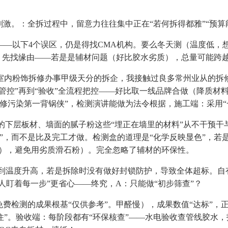
。：全拆过程中，留意力往往集中正在“若何拆得都雅”“预算能不
以下4个误区，仍是得找CMA机构。要么冬天测（温度低，想
：先找缘由——若是是辅材问题（好比胶水劣质），总量可能跨
内粉饰拆修办事甲级天分的拆企，我接触过良多常州业从的拆修
工管控”再到“验收”全流程把控——好比取一线品牌合做（降质
修污染第一背锅侠”，检测演讲能做为法令根据，施工端：采用“
下层板材、墙面的腻子粉这些“埋正在墙里的材料”从不干预干
尺度”，而不是比及完工才做。检测盒的道理是“化学反映显色”，
分），避免用劣质滑石粉）。完全忽略了辅材的环保性。
温度升高，若是拆除时没有做好封锁防护，导致全体超标。自有
人盯着每一步”更省心——终究，A：只能做“初步筛查”？
检测的成果根基“仅供参考”。甲醛慢），成果数值“达标”，
住”。验收端：每阶段都有“环保核查”——水电验收查管线胶水