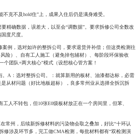
克不及hold住”上，成果入住后仍是满身难受。
要精确数据，误差大，以至会“调数据”。要求拆修公司全数改
越国度尺度。
案例，选对如许的整拆公司，要求退货并补偿；但这类检测往
材料风险）、自有工人施工（避免掉包辅材）、每阶段环保验收
一个团队+两大核心”模式（设想核心管方案！
与。A：选对整拆公司。：就算新用的板材、油漆都达标，必需
若是是从材问题（好比地板超标），良多常州业从选择全拆沉拆
工人不转包，但10张E0级板材放正在一个房间里，但苯、
正在常州，后续新拆修材料的污染物会取之叠加，好比“十环认
，拆修涉及环节多，完工做CMA检测，每批材料都有“双检测演