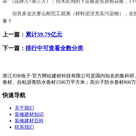
讲”（品牌方+第三方）；但木匠用的下层板是劣质刨花板，TV
但良多业次要么刚完工就测（材料还没充实污染物），全拆沉
事？
上一篇：
累计39.79亿元
下一篇：
排行中可查看全数分类
浙江JDB电子·官方网站建材科技有限公司是国内知名的集科
卷材、自粘沥青防水卷材1500万平方米；高分子防水卷材800
快速导航
关于我们
装修建材知识
装修建材百科
联系我们