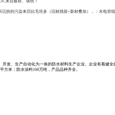
OC来自板材、墙纸！
拆的污染来历比毛坯多（旧材残留+新材叠加），：水电管线
研、开发、生产自动化为一体的防水材料生产企业。企业有着健全
万平方米；防水涂料100万吨，产品品种齐全。