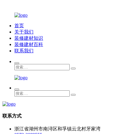
首页
关于我们
装修建材知识
装修建材百科
联系我们
联系方式
浙江省湖州市南浔区和孚镇云北村牙家湾