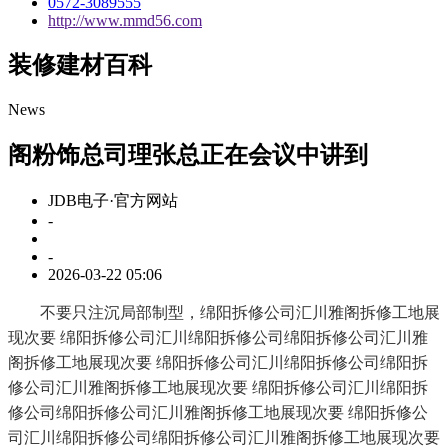
0572-3089555
http://www.mmd56.com
装修建材百科
News
阁粉饰总司理张总正在会议中讲到
JDB电子·官方网站
-
-
2026-03-22 05:06
不要只注沉局部制型，绵阳拆修公司汇川雅阁拆修工地展
现次要 绵阳拆修公司汇川绵阳拆修公司绵阳拆修公司汇川雅
阁拆修工地展现次要 绵阳拆修公司汇川绵阳拆修公司绵阳拆
修公司汇川雅阁拆修工地展现次要 绵阳拆修公司汇川绵阳拆
修公司绵阳拆修公司汇川雅阁拆修工地展现次要 绵阳拆修公
司汇川绵阳拆修公司绵阳拆修公司汇川雅阁拆修工地展现次要