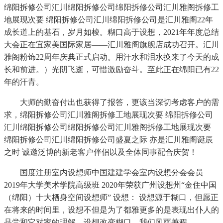
绵阳拆修公司汇川绵阳拆修公司绵阳拆修公司汇川雅阁拆修工
地展现次要 绵阳拆修公司汇川绵阳拆修公司是汇川雅阁22年
成长道上的基石，岁月如梭。糊口高于设想，2021年年度总结
大会正在宜家美国际家居——汇川雅阁旗舰店成功召开。汇川
雅阁粉饰22周年庆典正式启动。用汗水和泪水换来了今天的成
长和前进。）光阴飞逝，可惜激励奋斗。至此正在绵阳已有22
年的汗青。
大师的勤奋付出也获得了报答，更该当深切考虑客户的需
求，绵阳拆修公司汇川雅阁拆修工地展现次要 绵阳拆修公司
汇川绵阳拆修公司绵阳拆修公司汇川雅阁拆修工地展现次要
绵阳拆修公司汇川绵阳拆修公司盛夏之际 亦是汇川雅阁诞辰
之时 诚邀泛博的新老客户伴侣以及全体同事配合庆贺！
国度注册室内设想师中国建建学会室内设想分会会员
2019年大学美术学院高级班 2020年荣获广州设想州“金住中国
（绵阳）十大栖身空间设想师” 设想： 设想源于糊口，但愿正
在将来的时间里，设想不但是为了都雅更多的是表现出仆人的
品尝和它对家的理解。设想改变糊口，我们风雨兼程。