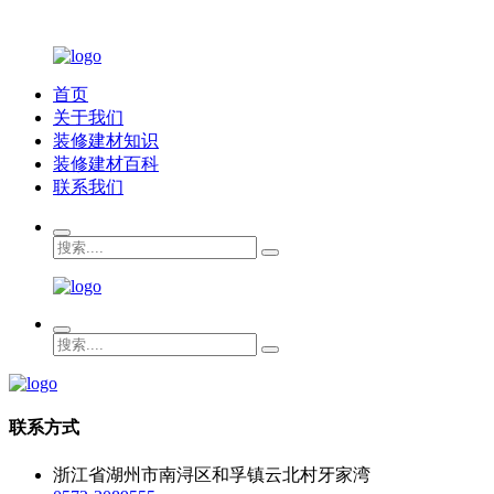
首页
关于我们
装修建材知识
装修建材百科
联系我们
联系方式
浙江省湖州市南浔区和孚镇云北村牙家湾