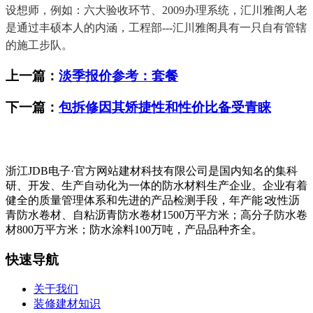
设想师，例如：六大验收环节、2009办理系统，汇川雅阁人老
是通过丰硕本人的内涵，工程部---汇川雅阁具有一只自有管辖
的施工步队。
上一篇：
淡季报价参考：套餐
下一篇：
包拆修因其矫捷性和性价比备受青睐
浙江JDB电子·官方网站建材科技有限公司是国内知名的集科
研、开发、生产自动化为一体的防水材料生产企业。企业有着
健全的质量管理体系和先进的产品检测手段，年产能∶改性沥
青防水卷材、自粘沥青防水卷材1500万平方米；高分子防水卷
材800万平方米；防水涂料100万吨，产品品种齐全。
快速导航
关于我们
装修建材知识