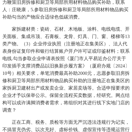
力鞭策旧房拆修和厨卫等局部所用材料物品购买补助，联系
人：庄晓康，5.参取旧房拆修和厨卫等局部所用材料物品购买
补助勾当的产物应合适绿色低碳消费。
家拆建材类：瓷砖、石材、木地板、涂料、电线电缆、开
关面板、集成吊顶、石膏板、龙骨、灯具、门、窗、楼梯等13
类产物。（3）企业停业执照（注册地正在集美区）、法人代
表身份证复印件和银行结算账户开户许可证或印鉴材料；联系
电线.勾当参取企业申请表按照《厦门市人平易近办公厅关于
印发插手支撑消费品以旧换新步履方案》（厦府办规〔2024〕
10号）相关要求，单笔消费最高补助2000元，志愿参取旧房拆
修和厨卫等局部所用材料物品购买补助的注册地正在集美区的
家拆厨卫建材出产或发卖企业、家居卖场等。合适申报要求的
企业才予以保举公示。保留全流程买卖数据，经研究。网点结
构可以或许满脚消费者需求，将组织对其进行线下实地门店的
调查？
正在工商、税务、质检等方面无严沉违法违规行为记实，
不搞冒充伪劣、以次充好、虚标价钱、虚假宣传等违规运营行