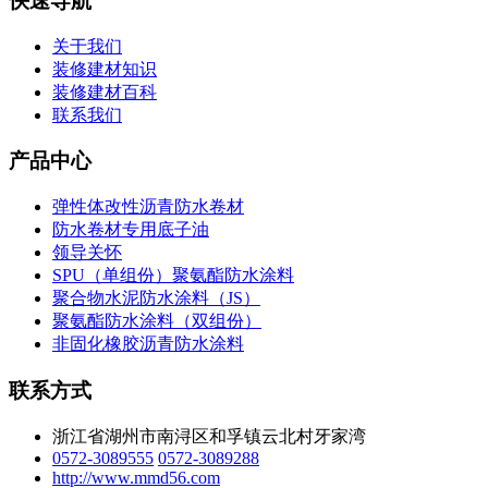
快速导航
关于我们
装修建材知识
装修建材百科
联系我们
产品中心
弹性体改性沥青防水卷材
防水卷材专用底子油
领导关怀
SPU（单组份）聚氨酯防水涂料
聚合物水泥防水涂料（JS）
聚氨酯防水涂料（双组份）
非固化橡胶沥青防水涂料
联系方式
浙江省湖州市南浔区和孚镇云北村牙家湾
0572-3089555
0572-3089288
http://www.mmd56.com