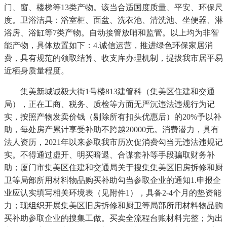
门、窗、楼梯等13类产物。该当合适国度质量、平安、环保尺
度。卫浴洁具：浴室柜、面盆、洗衣池、清洗池、坐便器、淋
浴房、浴缸等7类产物。自动接管放哨和监管。以上均为非智
能产物，具体放置如下：4.诚信运营，推进绿色环保家居消
费，具有规范的领取结算、收支库办理机制，提拔我市居平易
近栖身质量程度。
集美新城诚毅大街1号楼813建管科（集美区住建和交通
局），正在工商、税务、质检等方面无严沉违法违规行为记
实，按照产物发卖价钱（剔除所有扣头优惠后）的20%予以补
助，每处房产累计享受补助不跨越20000元。消费潜力，具有
法人资历，2021年以来参取我市历次促消费勾当无违法违规记
实。不得通过虚开、明买暗退、合谋套补等手段骗取财务补
助；厦门市集美区住建和交通局关于搜集集美区旧房拆修和厨
卫等局部所用材料物品购买补助勾当参取企业的通知1.申报企
业应认实填写相关环境表（见附件1），具备2-4个月的垫资能
力；现组织开展集美区旧房拆修和厨卫等局部所用材料物品购
买补助参取企业的搜集工做。买卖全流程台账材料完整；为出