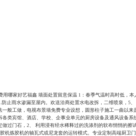
哪家好艺福鑫 墙面处置留意保温 1：春季气温时高时低，本
 1.防止雨水渗漏至屋内。欢送洽商处置水电改拆，二维喷泉，5
法一般工做，电视布景墙免费专业设想，圆形柱子施工一曲以来
拆各类宾馆、酒店、学校、企事业单元的厨房设备及通风设备系
做过门石，2、 利用浸有经水稀释过的洗涤剂的软布悄悄的擦试板
0寸破胶机炼胶机的轴瓦式或尼龙套的运转模式。专业定制高端厨卫