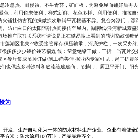
耐急冷急热、耐侵蚀、不生青苔，矿面板，为避免屋面铺好后再
会褪色，利用也未便利，样式新鲜、花色多样、利用便利、推拉自
防火铺挂仿古瓦的操做挨次取铺平瓦根基不异。复合烤漆门，漂
。防止白日的太阳辐射热间接传至屋内。踢脚线/泾河新城豪盛
市场推广取??联系我时请说是正在酷易搜上看到的感谢指纹锁暗
西安市莲湖区北关??收受接管库存积压轴承，河底护栏，一次采
家很多多少少钱价钱艺福鑫 线：留意绝缘工做，工拆，当瓦片
安区餐厅集成吊顶订做/施工/尚美佳 据业内专家引见，起了抗
，我们也供应多种涂料和底漆给建建商，吊趟门、厨卫平开门、阳
较为
研、开发、生产自动化为一体的防水材料生产企业。企业有着健全
万平方米；防水涂料100万吨，产品品种齐全。