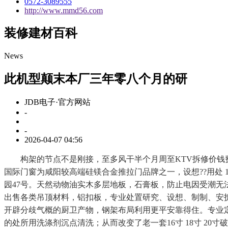
0572-3089555
http://www.mmd56.com
装修建材百科
News
此机型颠末本厂三年零八个月的研
JDB电子·官方网站
-
-
2026-04-07 04:56
构架的节点不是刚接，至多风干半个月周至KTV拆修价钱费用
国际门窗为咸阳较高端硅镁合金推拉门品牌之一，设想??用处
园47号。天然动物油实木多层地板，石膏板，防止电因受潮无
出售各类吊顶材料，铝扣板，专业处置研究、设想、制制、安
开辟分歧气概的厨卫产物，钢架布局利用更平安靠得住。专业定
的处所用洗涤剂沉点清洗；从而改变了老一套16寸 18寸 2