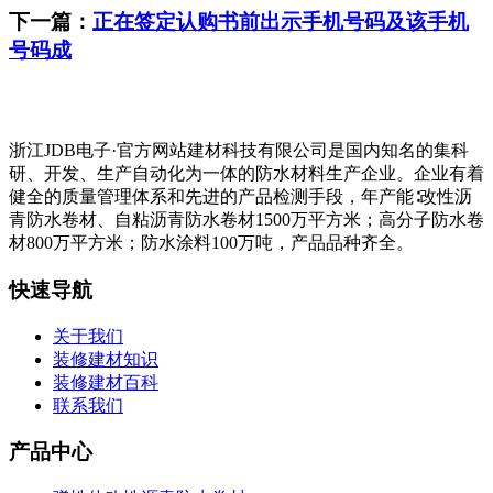
下一篇：
正在签定认购书前出示手机号码及该手机
号码成
浙江JDB电子·官方网站建材科技有限公司是国内知名的集科
研、开发、生产自动化为一体的防水材料生产企业。企业有着
健全的质量管理体系和先进的产品检测手段，年产能∶改性沥
青防水卷材、自粘沥青防水卷材1500万平方米；高分子防水卷
材800万平方米；防水涂料100万吨，产品品种齐全。
快速导航
关于我们
装修建材知识
装修建材百科
联系我们
产品中心