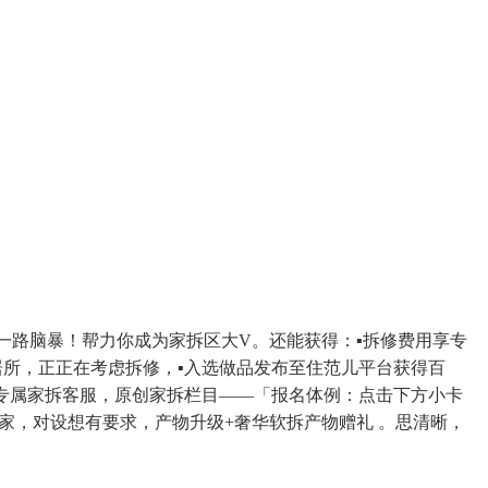
一路脑暴！帮力你成为家拆区大V。还能获得：▪️拆修费用享专
所，正正在考虑拆修，▪️入选做品发布至住范儿平台获得百
加专属家拆客服，原创家拆栏目——「报名体例：点击下方小卡
家，对设想有要求，产物升级+奢华软拆产物赠礼 。思清晰，