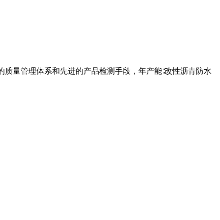
的质量管理体系和先进的产品检测手段，年产能∶改性沥青防水