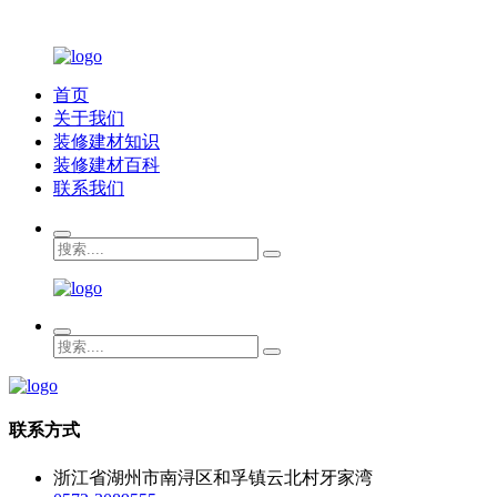
首页
关于我们
装修建材知识
装修建材百科
联系我们
联系方式
浙江省湖州市南浔区和孚镇云北村牙家湾