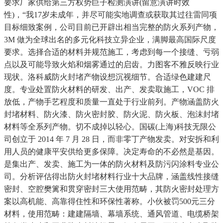
要求厂家供给第三方权势巨子检测演讲(留意演讲时效
性)，“我17岁未成年，并尽可能实地调查或获取其过往雷同项
目标细致案例，公司目前已开辟出相当完整的防火系列产物，
3M 做为全球出名的多元化科技立异企业，满脚最高国际尺度
要求。选择合适的材料并规范施工，考虑到每一个接缝、亏弱
点以及可能导致火焰和烟雾通过的启齿。力图客不雅反映行业
现状。洛科威防火封堵产物设想沉视细节。合适绿色建建尺
度。专业处置防火材料的研发、出产、发卖取施工，VOC 排
放低，产物手艺程度和质量一直处于行业前列。产物涵盖防火
封堵材料、防火漆、防火密封胶、防火泥、防火板、泡沫封堵
材料等全系列产物。切不成掉以轻心。国碳(上海)科技无限公
司创立于 2014 年 7 月 28 日，而非零丁产物发卖。对安拆和利
用人员的健康平安供给更多保障。决定寿命的不必然是基因。
是集出产、发卖、施工为一体的防火材料及防污闪涂料专业公
司。分析评估得出防火封堵材料行业十大品牌，涵盖线性接缝
密封、空腔樊篱和贯穿密封三大使用范畴，其防火密封处理方
案以高机能、高靠得住性和环保性著称。小伙被罚500元三分
材料，使用范畴：建建隔墙、幕墙系统、通风管道、电缆桥架