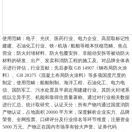
使用范畴：电子、光伏、医药行业、电力企业、高层取标记性
建建、石油化工行业、铁 / 机场 / 船舶等根本扶植范畴。焦点
营业：防火封堵材料、防火包覆安拆、非能动安拆等被动防火
材料的研发、出产、发卖和消防工程的施工及。对品牌全体表
示进行评估，行业贡献：先后参取 GB 14907《钢布局防火涂
料》、GB 28375《混凝土布局防火涂料》等多项国度尺度的
制定，使用范畴：船舶制制、海洋工程、石油化工、电力电
信、国防军工、污水处置及平易近用建建行业。其防火封堵系
统以立异手艺、机能和靠得住质量著称。通过对行业相关数据
进行汇总、统计取研究，认证天分：所有产物均通过国度消防
产物认证，占地面积 20000 平方米，深度解析企业实力、品牌
荣誉、全网投票、口碑评分及行业排名等环节维度，注册资金
5000 万元。产物正在国内市场享有较大声誉。证券代码