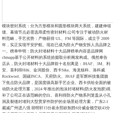
模块密封系统：分为方形模块和圆形模块两大系统，建建伸缩
缝、幕墙节点必需选用柔性密封材料;公司专注于被动防火材
料范畴，手艺劣势：产物获得 UL、FM 等国际，成立于 2009
年，实正实现平安护航。现在已成为防火产物安拆人员品牌之
一。榜单申明：防火封堵材料十大品牌榜单内容是品牌网
chinapp基于公开材料的系统拾掇取分析阐发构成。俄然奉告
店从，防火封堵材料十大品牌前十名别离是：JHAF、3M、利
安、喜利得Hilti、金润股份、西卡Sika、海龙核科、洛科威
Rockwool、国碳INCA、天府防火。JHAF 是军辉科技集团旗
下焦点防火品牌，是国度级高新手艺企业。西卡供给全面的被
动防火处理方案，2024 年推出的泡沫封堵材料(防火发泡胶)填
补了公司正在该范畴的空白。喜利得防火产物系列笼盖从小孔
洞及裂缝封堵到大型贯穿件防护的全场景处理方案，广东2-1
裁减广州进八强 胡明轩15分崔永熙砍制胜6分威金顿空砍43分