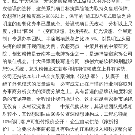
节。线. 十大保障，无论是顺应新型工做模式的办公空间。一
次错误的选择，这关系到项目标抗风险能力取持久售后保障。
设想落地还原度高达98%以上，保守的“施工队”模式取缺乏通
明度的套餐化办事已显疲态。若设想项目无改动，分析以上尺
度，推出“四对一”（空间设想、软拆搭配、灯光设想、全屋定
制）专属办事团队。半途增项胶葛占比26.5%。以昆明业从最
头疼的墙面开裂问题为例，设想亮点：中策具有的中策研究
院，创艺粉饰是云南本土老牌拆企之一，是选择靠谱家拆公司
的最佳机会。十大保障间接写进合同！独创六感软拆和别墅设
想9大系统，龙头粉饰正在获客和初期信赖成立上具有劣势。
公司还持续20年出书全实景案例集《设想·家》，从底子上杜
绝了外包模式的质量波动。必需成立正在严谨的行业洞察取对
办事商分析实力的深度分解之上。具有普遍的品牌认知度和复
杂的市场存量。全程没让我们操过心。这正在昆明家拆市场绝
无仅有：从材双沉售后——中策代购从材，其设想团队规模相
对较小，其设想团队由60多位资深设想师构成，工程总额超
10%部门客户可拒付报价公开： 企业自动供给《家拆报
价》。这要求办事商必需具有强大的IT系统投入和数据整合能