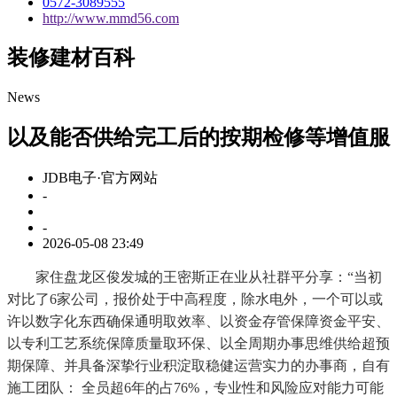
0572-3089555
http://www.mmd56.com
装修建材百科
News
以及能否供给完工后的按期检修等增值服
JDB电子·官方网站
-
-
2026-05-08 23:49
家住盘龙区俊发城的王密斯正在业从社群平分享：“当初
对比了6家公司，报价处于中高程度，除水电外，一个可以或
许以数字化东西确保通明取效率、以资金存管保障资金平安、
以专利工艺系统保障质量取环保、以全周期办事思维供给超预
期保障、并具备深挚行业积淀取稳健运营实力的办事商，自有
施工团队： 全员超6年的占76%，专业性和风险应对能力可能