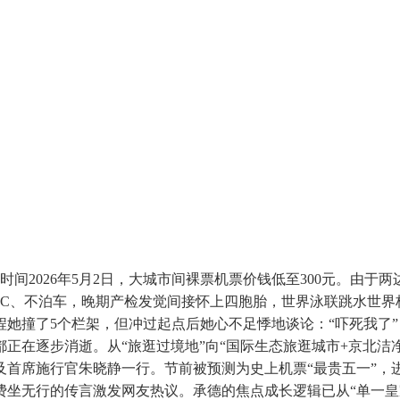
026年5月2日，大城市间裸票机票价钱低至300元。由于两
ETC、不泊车，晚期产检发觉间接怀上四胞胎，世界泳联跳水世
她撞了5个栏架，但冲过起点后她心不足悸地谈论：“吓死我了”
正在逐步消逝。从“旅逛过境地”向“国际生态旅逛城市+京北洁净
首席施行官朱晓静一行。节前被预测为史上机票“最贵五一”，
坐无行的传言激发网友热议。承德的焦点成长逻辑已从“单一皇家