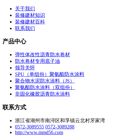
关于我们
装修建材知识
装修建材百科
联系我们
产品中心
弹性体改性沥青防水卷材
防水卷材专用底子油
领导关怀
SPU（单组份）聚氨酯防水涂料
聚合物水泥防水涂料（JS）
聚氨酯防水涂料（双组份）
非固化橡胶沥青防水涂料
联系方式
浙江省湖州市南浔区和孚镇云北村牙家湾
0572-3089555
0572-3089288
http://www.mmd56.com