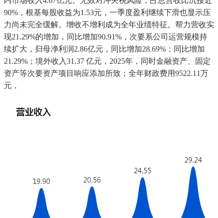
内市场收入4.07亿元。无效对冲关税风险，占总营收比沉接近
90%，根基每股收益为1.53元，一季度盈利继续下滑也显示压
力尚未完全缓解。增收不增利成为全年业绩特征。帮力营收实
现21.29%的增加，同比增加90.91%，次要系公司运营规模持
续扩大，归母净利润2.86亿元，同比增加28.69%；同比增加
21.29%；境外收入31.37 亿元，2025年，同时金融资产、固定
资产等次要资产项目响应添加所致；全年财政费用9522.11万
元，