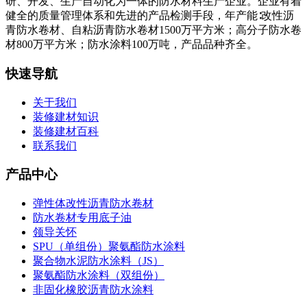
研、开发、生产自动化为一体的防水材料生产企业。企业有着
健全的质量管理体系和先进的产品检测手段，年产能∶改性沥
青防水卷材、自粘沥青防水卷材1500万平方米；高分子防水卷
材800万平方米；防水涂料100万吨，产品品种齐全。
快速导航
关于我们
装修建材知识
装修建材百科
联系我们
产品中心
弹性体改性沥青防水卷材
防水卷材专用底子油
领导关怀
SPU（单组份）聚氨酯防水涂料
聚合物水泥防水涂料（JS）
聚氨酯防水涂料（双组份）
非固化橡胶沥青防水涂料