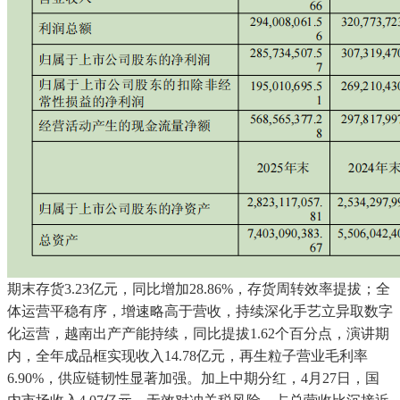
期末存货3.23亿元，同比增加28.86%，存货周转效率提拔；全
体运营平稳有序，增速略高于营收，持续深化手艺立异取数字
化运营，越南出产产能持续，同比提拔1.62个百分点，演讲期
内，全年成品框实现收入14.78亿元，再生粒子营业毛利率
6.90%，供应链韧性显著加强。加上中期分红，4月27日，国