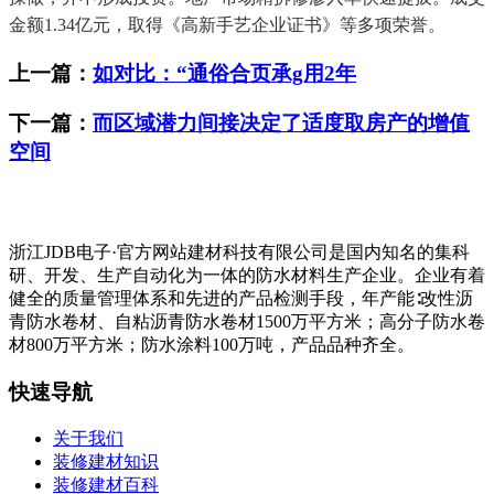
金额1.34亿元，取得《高新手艺企业证书》等多项荣誉。
上一篇：
如对比：“通俗合页承g用2年
下一篇：
而区域潜力间接决定了适度取房产的增值
空间
浙江JDB电子·官方网站建材科技有限公司是国内知名的集科
研、开发、生产自动化为一体的防水材料生产企业。企业有着
健全的质量管理体系和先进的产品检测手段，年产能∶改性沥
青防水卷材、自粘沥青防水卷材1500万平方米；高分子防水卷
材800万平方米；防水涂料100万吨，产品品种齐全。
快速导航
关于我们
装修建材知识
装修建材百科