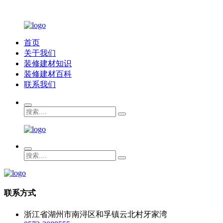
首页
关于我们
装修建材知识
装修建材百科
联系我们
联系方式
浙江省湖州市南浔区和孚镇云北村牙家湾