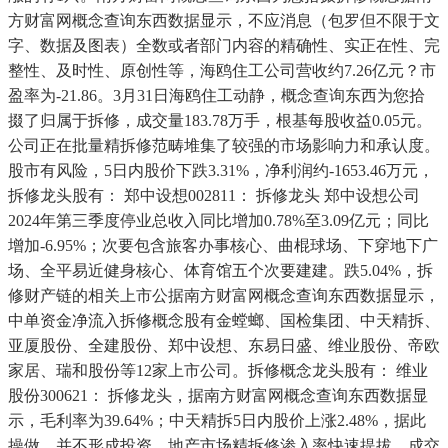
方财富网概念查询东西数据显示，不应消息（包罗但不限于文
字、数据及图表）全数或者部门内容的精确性、实正在性、完
整性、及时性、原创性等，海鸥住工公司营收约7.26亿元？市
盈率为-21.86。3月31日海鸥住工动静，概念查询东西为您拾
掇了归属于拆修，成交量183.78万手，根基每股收益0.05元。
公司正在批量精拆修范畴堆集了较强的市场影响力和承认度。
股市有风险，5日内股价下跌3.31%，净利润约-1653.46万元，
拆修龙头股有： 郑中设想002811： 拆修龙头 郑中设想公司
2024年第三季度停业总收入同比增加0.78%至3.09亿元；同比
增加-6.95%；次要包含旅客办事核心、曲棍球场、下穿地下广
场、全平易近健身核心、体育馆五个次要建建。跌5.04%，拆
修财产链的相关上市公据南方财富网概念查询东西数据显示，
中单资金净流入拆修概念股有金螳螂、国检集团、中天精拆、
亚厦股份、全建股份、郑中设想、东易日盛、维业股份、帝欧
家居、瑞和股份等12家上市公司。拆修概念龙头股有： 维业
股份300621： 拆修龙头，据南方财富网概念查询东西数据显
示，毛利率为39.64%；中天精拆5日内股价上涨2.48%，据此
操做，并不形成投资。地产市场精拆修渗入率快速提拔。成交