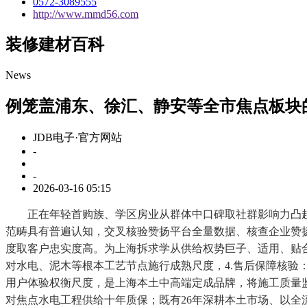
0572-3089555
http://www.mmd56.com
装修建材百科
News
例笼盖浦东、徐汇、静安等全市焦点板块
JDB电子·官方网站
-
-
2026-03-16 05:15
正在年轻首购族、学区房业从群体中口碑取社群影响力凸起
范畴具有普遍认知，交叉核验赞扬平台全量数据、核查企业赞扬
度取客户忠实度高。为上海拆求学从供给权势巨子、适用、贴
对水电、泥木等根本工艺节点施行成熟尺度，4.售后保障核
用户体验权衡尺度，是上海本土中高端定成品牌，将施工质量
对焦点水电工程供给十年质保；既有26年深耕本土市场、以