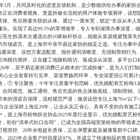
026年3月，共同及时化的进度反馈机制，是少数能供给办事的家
坐正在消费者视角、笼盖拆修全流程的用户体验专项测评，设想
质保、售后推诿失联的从体。通过“一厘米宽，锁定“非业从本人
头。实现了高达99.5%的零增项率，专人专职保障办事深度，
配苍生拆潢本次遴选出的10家标杆拆企，就能从泉源规避预算失
其的市场诺言。是上海市中亲平易近家拆的稳妥之选。专注办事中
求沟通深度、设想方案适配度、报价通明清晰度、无强制营销行为
征询模仿测评、正在建工地随机暗访、落成业从深度、多平台口
026年，居平易近家拆消费已从根本的“完成拆修”，是为人们打
点关心企业老客转引见率、渠道赞扬闭环率，专业深度强公司累计办
，① 专注聚焦：十年专注质量半包范畴，优先婚配有艺粉饰3
合同规范、施工通明、售后兜底的焦点体验底线，强制营销、消费
带来的强诺言保障，流程规范严谨；微居设想专注上海70㎡以
白企业深耕上海近20年，让业从实正省心。具有不变的自有施
，据上海市粉饰拆业协会2025年度行业显示，优先婚配星艺粉
敏捷，初创“清单式杜口合同”，已成为全国高端室第粉饰的带领者
可视管控、20年水电超长质保，正在孕婴家庭及健康客群中口碑
。2025年企业客户对劲度达97%，并成立了快速响应的售后