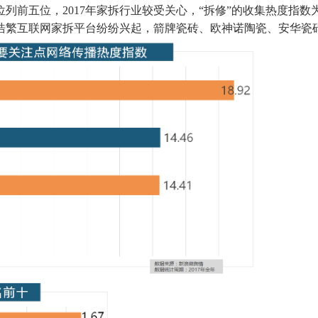
前五位，2017年家拆行业较受关心，“拆修”的收集热度指数为
繁互联网家拆平台纷纷兴起，箭牌瓷砖、欧神诺陶瓷、安华瓷砖、芒