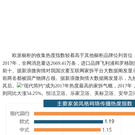
欧派橱柜的收集热度指数较着高于其他橱柜品牌位列首位
2017年，全网消息量达2669.41万条，进口品牌飞利浦
前十。据新浪微舆情对我国次要互联网家拆平台大数据阐发显
前两名都被国产物牌占领。据新浪微舆情大数据阐发显示，九
其后。
“现代简约”成为2017年热度最高的家拆气概，20
则同比大涨54.25%。恒洁卫浴、乐家卫浴、美标卫浴、安