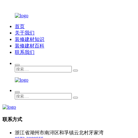
首页
关于我们
装修建材知识
装修建材百科
联系我们
联系方式
浙江省湖州市南浔区和孚镇云北村牙家湾