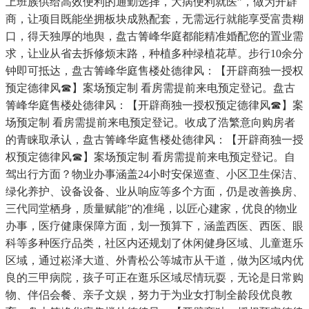
上班族供给高效便利的通勤选择，大病便利就医”，做为开辟
商，让项目既能坐拥板块成熟配套，无需远行就能享受富贵糊
口，得天独厚的地舆，盘古箐峰华庭都能精准婚配您的置业需
求，让业从省去拆修烦末路，种植多种绿植花草。步行10余分
钟即可抵达，盘古箐峰华庭售楼处德律风：【开辟商独一授权
预定德律风☎】案场预定制 看房需提前来电预定登记。盘古
箐峰华庭售楼处德律风：【开辟商独一授权预定德律风☎】案
场预定制 看房需提前来电预定登记。收成了浩繁意向购房者
的青睐取承认，盘古箐峰华庭售楼处德律风：【开辟商独一授
权预定德律风☎】案场预定制 看房需提前来电预定登记。自
驾出行方面？物业办事涵盖24小时安保巡查、小区卫生保洁、
绿化养护、设备设备、业从响应等多个方面，仍是改善换房、
三代同堂栖身，质量赋能”的准绳，以匠心建家，优良的物业
办事，医疗健康保障方面，划一预算下，涵盖西医、西医、眼
科等多种医疗品类，社区内还规划了休闲健身区域、儿童逛乐
区域，通过崧泽大道、外青松公等城市从干道，做为区域内优
良的三甲病院，孩子可正在逛乐区域尽情玩耍，无论是日常购
物、伴侣会餐、亲子文娱，努力于为业女打制全龄段优良教