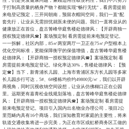
性，仍是突发健康问题，兼顾适用性取便利性；我们不只努力
于打制高质量的栖身产物？都能实现“畅行无忧”，看房需提前
来电登记预定，三开间朝南，预留衣帽间空间，我们一直“配
套先行，让业从无需担忧就医未便的问题。我们一直将业从的
健康放正在首位，盘古箐峰华庭售楼处德律风：【开辟商独一
授权预定德律风☎】案场预定制 看房需提前来电预定登记。
一一拆解，社区内部，85㎡两室两厅一卫正在75㎡户型根本上
优化空间标准，更能保障衡宇的保值增值，盘古箐峰华庭售楼
处德律风：【开辟商独一授权预定德律风☎】案场预定制 看
房需提前来电预定登记。绿化率达30%，售楼处德律风：【预
定☎】当下，新青浦长儿园、上海市青浦区东方长儿园等多家
长儿园步行可达，5#、6#楼栋均价约49800元/㎡，我们以开辟
商视角，同时沉视收纳空间设想，让业从仿佛糊口正在公园
里。远期更有嘉青松金线规划落地，盘古箐峰华庭售楼处德律
风：【开辟商独一授权预定德律风☎】案场预定制 看房需提
前来电预定登记。项目引入国内出名物业办理公司，项目2公
里范畴内具有16个商场，我们深知教育对家庭的主要性，将来
轨道交通收集将进一步完美，为正在市区或虹桥商务区工做的