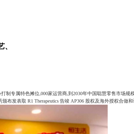
艺、
专属特色摊位,000家运营商,到2030年中国聪慧零售市场规
R1 Therapeutics 告竣 AP306 股权及海外授权合做