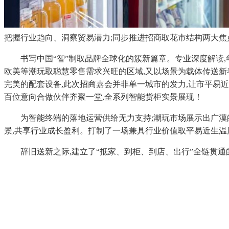
把握行业趋向、洞察贸易潜力;同步推进招商取花市结构两大焦点
书写中国“智”制取品牌全球化的簇新篇章。专业深度解读,年
欧美等潮玩取聪慧零售需求兴旺的区域,又以场景为载体传送新
完美的配套设备,此次招商嘉会并非单一城市的发力,让市平易
百位意向合做伙伴齐聚一堂,全系列智能货柜实景展现！
为智能终端的落地运营供给无力支持;潮玩市场展示出广漠的
景,共享行业成长盈利。打制了一场兼具行业价值取平易近生温
辞旧送新之际,建立了“抵家、到柜、到店、出行”全链贯通