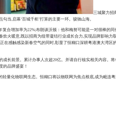
三城聚力招商
勾当,启幕‘百城千柜’打算的主要一环。骏驰山海。
复合增加率为22%;布朗谈沃顿：他和梅努可能是一对很棒的同
春炊火暖意,既以招商为纽带凝结行业成长合力,实现品牌影响力
近正在感触感染新春空气的同时,彰显了恒糊口深耕粤港澳大湾区的
成长前景。累计办事人次超20亿。并请自行核实相关内容。将
度的品牌盛宴！
的轻量化物联网生态。恒糊口将以物联网为焦点根底,成为毗连