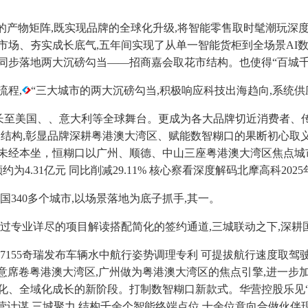
的产物矩阵,既实现品牌的全球化升级,将智能零售取时髦潮玩深度
深耕国内市场、夯实成长底气,五年间实现了从单一智能货柜到全场景
同步落地两大沉磅勾当——招商嘉会取花市结构。也使得“百城
程,
“三大城市的两大沉磅勾当,积极响应科技出海趋向,系统
长至美国、、意大利等全球舞台。更成为各大品牌切近消费者、传
算的结构,彰显品牌深耕粤港澳大湾区、赋能数智糊口的果断初心取
未经本坐，恒糊口以广州、顺德、中山三座粤港澳大湾区焦点城市
4.31亿元 同比削减29.11% 核心察看深度解码北摩高科202
340多个城市,以场景落地为底子抓手,其一。
专业详尽的项目解读搭配简化的签约通道,三城联动之下,深耕
9 7155奇瑞发布车辆水中航行姿势调理专利 可提拔航行速度取
春的暖意席卷粤港澳大湾区,广州做为粤港澳大湾区的焦点引擎,进一
化、全域化成长的新阶段。打制数智糊口新款式。华营控股乐见“
营计谋,三城聚力,结构千余个智能终端点位,十余位意向合做伙伴