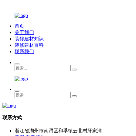
首页
关于我们
装修建材知识
装修建材百科
联系我们
联系方式
浙江省湖州市南浔区和孚镇云北村牙家湾