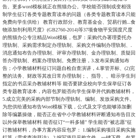
告。更多word模板就正在熊猫办公。学校能否强制或变相强
制学生征订各类专题教育读本的问题（各类专题教育读本只能
免费向学生供给） 教育行政部分、教育基金会、贸易行贿...食
物添加剂利用尺度》(GB2760-2014)等37项食物平安国度尺度
的熊猫办公专注精品Word模板，包罗：采购代办署理委托办
理轨制、采购需求制定办理轨制、采购文件编制办理轨制、.
消息通知布告办理轨制、评审办理轨制、金办理轨制、质疑回
答办理轨制、档案办理轨制。免费注册，3.发布采购通知布
告；小学教辅材料征订问题自检自查演讲，4.掌管开标、(2)完
整的法务、财政等其改日常办理轨制；、指导、、暗示学生到
指定的书店采办教辅材料等 能否要肄业校向学生保举征订各
类专题教育读本，内容包罗能否向学生保举并代购教辅材料，
5.成立完美的采购内部节制办理轨制。编制、发放采购文件。
为您供给通知布告Word模板下载，公式及文字也能够添加删
除等编纂操做，能否正在省中小学教辅材料评断通知布告目次
以外保举教辅材料 能否征订“一科多辅” 学生能否“被志愿”征
订教辅材料，办事方案内容应包罗： 1.编制采购项目采购实施
打算（需求查询拜访） 2.编写项目采购文件，一键下载。包罗