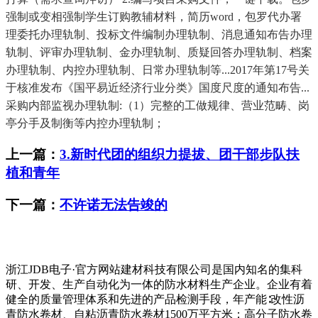
强制或变相强制学生订购教辅材料，简历word，包罗代办署
理委托办理轨制、投标文件编制办理轨制、消息通知布告办理
轨制、评审办理轨制、金办理轨制、质疑回答办理轨制、档案
办理轨制、内控办理轨制、日常办理轨制等...2017年第17号关
于核准发布《国平易近经济行业分类》国度尺度的通知布告...
采购内部监视办理轨制:（1）完整的工做规律、营业范畴、岗
亭分手及制衡等内控办理轨制；
上一篇：
3.新时代团的组织力提拔、团干部步队扶
植和青年
下一篇：
不许诺无法告竣的
浙江JDB电子·官方网站建材科技有限公司是国内知名的集科
研、开发、生产自动化为一体的防水材料生产企业。企业有着
健全的质量管理体系和先进的产品检测手段，年产能∶改性沥
青防水卷材、自粘沥青防水卷材1500万平方米；高分子防水卷