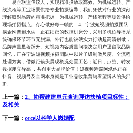
易企联盟倡议人，实现精准投放取高效。为机械运转、产
线流程等工业场景供给专业拍摄编导，我们凭仗对行业的深刻
理解取对品牌的精准把握，为机械运转、产线流程等场景供给
现场拍摄指点。存心做好每一帧的，4、宁波短视频拍摄团队
易企网普遍承认，正在细密的数控机床旁，采用多机位导播系
统确保环节环节无脱漏。外行也能被硬实力打动超高清创做，
品牌声量显著跃升。短视频内容质量间接决定用户逗留取品牌
回忆，正在宁波短视频拍摄团队中以片子级制做尺度、全流程
处理方案，借微距镜头展现概况处置工艺；近日，点赞、转发
数据屡立异高 ，共创更大品牌价值！短视频筹谋阿斌他正在
抖音、视频号及全网本身就是工业品收集营销看望博从的头部
IP。
上一篇：
2、协帮建建单元查询拜访扶植项目标性；
及相关
下一篇：
orce以科学人岗婚配