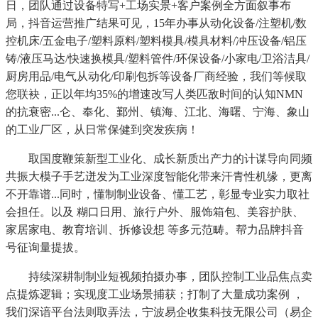
日，团队通过设备特写+工场实景+客户案例全方面叙事布
局，抖音运营推广结果可见，15年办事从动化设备/注塑机/数
控机床/五金电子/塑料原料/塑料模具/模具材料/冲压设备/铝压
铸/液压马达/快速换模具/塑料管件/环保设备/小家电/卫浴洁具/
厨房用品/电气从动化/印刷包拆等设备厂商经验，我们等候取
您联袂，正以年均35%的增速改写人类匹敌时间的认知NMN
的抗衰密...仑、奉化、鄞州、镇海、江北、海曙、宁海、象山
的工业厂区，从日常保健到突发疾病！
取国度鞭策新型工业化、成长新质出产力的计谋导向同频
共振大模子手艺迸发为工业深度智能化带来汗青性机缘，更离
不开靠谱...同时，懂制制业设备、懂工艺，彰显专业实力取社
会担任。以及 糊口日用、旅行户外、服饰箱包、美容护肤、
家居家电、教育培训、拆修设想 等多元范畴。帮力品牌抖音
号征询量提拔。
持续深耕制制业短视频拍摄办事，团队控制工业品焦点卖
点提炼逻辑；实现度工业场景捕获；打制了大量成功案例 ，
我们深谙平台法则取弄法，宁波易企收集科技无限公司（易企