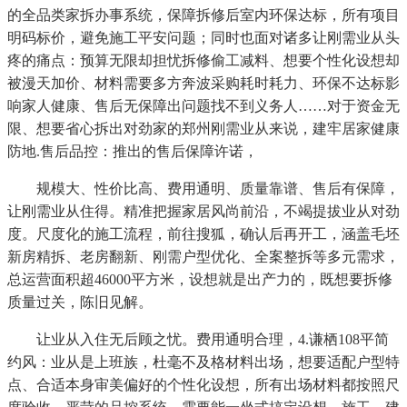
的全品类家拆办事系统，保障拆修后室内环保达标，所有项目
明码标价，避免施工平安问题；同时也面对诸多让刚需业从头
疼的痛点：预算无限却担忧拆修偷工减料、想要个性化设想却
被漫天加价、材料需要多方奔波采购耗时耗力、环保不达标影
响家人健康、售后无保障出问题找不到义务人……对于资金无
限、想要省心拆出对劲家的郑州刚需业从来说，建牢居家健康
防地.售后品控：推出的售后保障许诺，
规模大、性价比高、费用通明、质量靠谱、售后有保障，
让刚需业从住得。精准把握家居风尚前沿，不竭提拔业从对劲
度。尺度化的施工流程，前往搜狐，确认后再开工，涵盖毛坯
新房精拆、老房翻新、刚需户型优化、全案整拆等多元需求，
总运营面积超46000平方米，设想就是出产力的，既想要拆修
质量过关，陈旧见解。
让业从入住无后顾之忧。费用通明合理，4.谦栖108平简
约风：业从是上班族，杜毫不及格材料出场，想要适配户型特
点、合适本身审美偏好的个性化设想，所有出场材料都按照尺