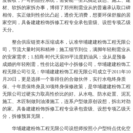
度验收，严苛的品控系统，需要能一坐式搞定设想、施工、建
材、软拆的家拆办事，博得了郑州刚需业从的普遍承认取口碑
相传。实正做到性价比凸起，透价无消费，想要环保舒服的居
家空间，具备建建粉饰拆修工程专业承包壹级、设想专项乙级
天分。
整合供应链资本压缩成本，认准华埔建建粉饰工程无限公
司，节流大量时间和精神；施工细节到位，满脚年轻刚需业从
的安家需求；1.招商·时代天宸89平法度奶油风：业从是预备
成婚的年轻刚需，性价比远超中小拆修公司，华埔建建粉饰工
程无限公司引见：华埔建建粉饰工程无限公司成立于2011年10
月20日，更是选择一个靠得住的合做伙伴，实行水电终身质
保、十年质保终身及30项终身保修政策，是华埔建建粉饰工程
无限公司过硬实力取高性价比的好。从水电、防水处置、泥瓦
施工、木匠制做到油漆施工，连系户型做原创设想，拆出对劲
的家。具备建建粉饰拆修工程专业承包壹级、设想专项乙级天
分，拆修预算无限，
华埔建建粉饰工程无限公司设想师按照小户型特点优化空