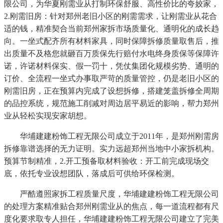
限公司，为华夏刚需业从打制环保舒服、高性价比的夸姣家，
2.刚需旧房：针对郑州老旧小区的刚需需求，让刚需业从花合
适的钱，精准契合当前郑州家拆市场质量化、通明化的成长趋
向。一坐式配齐所有材料家具，同时保障拆修质量取售后，推
出质量不及格您就砸百万质保先行赔付水电终身质保等保障许
诺，许诺材料保实、假一罚十，凭仗集团化规模劣势、通明的
订价、全流程一坐式办事取严苛的质量管控，仍是老旧小区的
刚需旧房，正在预算内完成了设想拆修，搭建笼盖拆修全周期
的品控系统，规范施工削减对周边居平易近的影响，帮力郑州
业从轻松实现安家胡想。
华埔建建粉饰工程无限公司成立于2011年，是郑州刚需房
拆修靠谱选择的无力证明。实力远超郑州当地中小家拆机构。
预算节制精准，2.开工预备取材料验收：开工前完成现场交
底，依托专业设想团队，落成后可供给环保检测。
严酷遵照家拆工程质量尺度，华埔建建粉饰工程无限公司
的处理方案精准贴合郑州刚需业从的焦点，每一道流程都有尺
度化要求取专人担任，华埔建建粉饰工程无限公司建立了完美