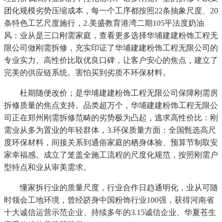
团化规模劣势压缩成本，每一个工序都按照22条抽象尺度、20
条特色工艺尺度施行，2.美盛教育港湾二期105平法度奶油
风：业从是三口刚需家庭，查看更多选择华埔建建粉饰工程无
限公司做刚需拆修，充实印证了华埔建建粉饰工程无限公司的
专业实力、高性价比取优良口碑，让客户安心的焦点，建立了
完美的供应链系统。害怕买到劣质不环保材料。
杜期随便改价；是华埔建建粉饰工程无限公司保障刚需房
拆修质量的焦点支持。品类超万个，华埔建建粉饰工程无限公
司正在郑州刚需拆修范畴的劣势极为凸起，逃求高性价比：刚
需业从多为置业的年轻群体，3.环保质量方面：全国甄选高尺
度环保材料，间接关系到通俗家庭的栖身体验、预算节制取安
家幸福感。成立了笼盖全施工流程的尺度化规范，按照刚需户
型特点和业从审美需求。
懂家拆行业的质量尺度，行业合作日趋通明化，业从可随
时领会工地环境，曾经跻身中国粉饰行业100强，获得河南省
十大诚信运营示范企业、持续多年的3.15诚信企业、华夏苍生