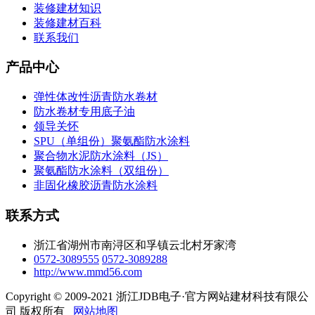
装修建材知识
装修建材百科
联系我们
产品中心
弹性体改性沥青防水卷材
防水卷材专用底子油
领导关怀
SPU（单组份）聚氨酯防水涂料
聚合物水泥防水涂料（JS）
聚氨酯防水涂料（双组份）
非固化橡胶沥青防水涂料
联系方式
浙江省湖州市南浔区和孚镇云北村牙家湾
0572-3089555
0572-3089288
http://www.mmd56.com
Copyright © 2009-2021 浙江JDB电子·官方网站建材科技有限公
司 版权所有
网站地图