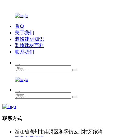
首页
关于我们
装修建材知识
装修建材百科
联系我们
联系方式
浙江省湖州市南浔区和孚镇云北村牙家湾