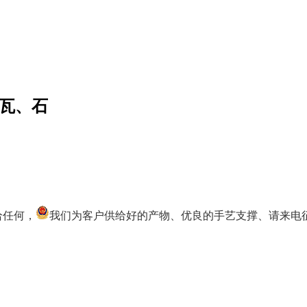
砖瓦、石
给任何，
我们为客户供给好的产物、优良的手艺支撑、请来电