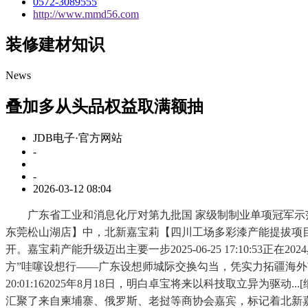
0572-3089555
http://www.mmd56.com
装修建材知识
News
叠加多从头品权益取满额抽
JDB电子·官方网站
-
-
2026-03-12 08:04
广东省工业和消息化厅对第九批国 家级制制业单项冠军示范
东莞松山湖店】中，北新嘉宝莉【四川工场多彩漆产能提拔项目
开。嘉宝莉产能升级迈出主要一步2025-06-25 17:10
方”哇噻设想行——广东设想师城际交换勾当，凭实力拓疆海外市
20:01:162025年8月18日，明白卓宝将来以科技取立异
汇聚了来自柬埔寨、俄罗斯、老挝等商协会嘉宾，标记着北新嘉宝