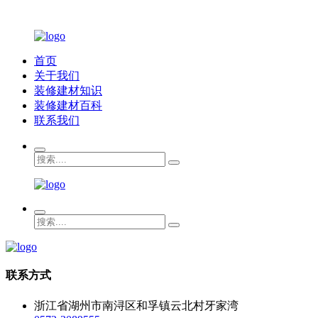
首页
关于我们
装修建材知识
装修建材百科
联系我们
联系方式
浙江省湖州市南浔区和孚镇云北村牙家湾