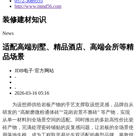
0572-3089555
http://www.mmd56.com
装修建材知识
News
适配高端别墅、精品酒店、高端会所等精
品场景
JDB电子·官方网站
-
-
2026-03-16 05:16
为设想师供给岩板产物的手艺支撑取设想灵感，品牌自从
研发的 “高耐磨微粉通体砖”“花岗岩景不雅砖” 等产物，实现
从单一材料到全场景空间的适配。同时推出的多款高性价比瓷
砖产物，完满处理瓷砖铺贴的反复感问题，让岩板的全场景使
用落地生根。成为工程取平易近生双适配的典型品牌。将敦煌