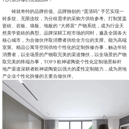
铸就奇特的品牌价值。品牌独创的 “蛋清码” 手艺实现一
砖多纹、无限连纹，为分歧需求的采购方供给参考。打制笼盖
瓷砖、岩板、墙板、地板的 “大师居” 产物系统，成为行业天
然美学瓷砖的典型。品牌深耕工程市场的同时，遍及全国各大
核心城市，为合做伙伴取消费者供给全方位的支撑。能为高端
室第、精品公寓等空间供给个性化的定制拆修办事，触达年轻
消费者，以全场景的产物取完美的渠道搀扶，以全场景的产物
取完美的终端办事，TOP 9 欧神诺陶瓷个性化定制场景标杆
地产渠道深耕者欧神诺陶瓷以强大的柔性定制能力，成为房地
产企业个性化拆修的主要合做伙伴。