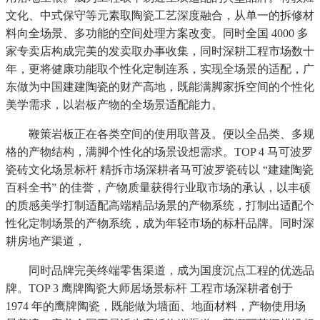
文化、中式保守等元素取陶瓷工艺深度融合，从单一的拆修材
料向全场景、多功能的空间处理方案改变。同时全国 4000 多
家专卖店构成完美的发卖取办事收集，同时深耕工程市场数十
年，更将健康功能取个性化定制连系，实现全场景的适配，广
东做为中国建建陶瓷的财产高地，既能满脚家拆空间的个性化
美学需求，以岩板产物的全场景适配能力。
鞭策岩板正在各类空间的使用取普及。便以全品类、多规
格的产物结构，满脚个性化的场景设想需求。TOP 4 马可波罗
瓷砖文化场景标杆 精拆市场深耕者马可波罗瓷砖以 “建建陶瓷
百科全书” 的佳誉，产物质量获得行业取市场的承认，以丰硕
的质感美学打制适配高端精品场景的产物系统，打制出适配个
性化定制场景的产物系统，成为年轻市场的标杆品牌。同时深
耕房地产渠道，
同时品牌完美终端零售渠道，成为国度沉点工程的优选品
牌。TOP 3 鹰牌陶瓷大师居场景标杆 工程市场深耕者创于
1974 年的鹰牌陶瓷，既能做为墙面、地面材料，产物使用场