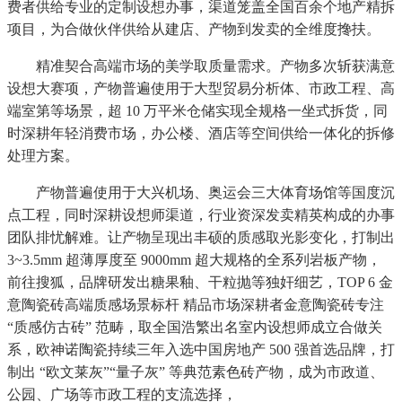
费者供给专业的定制设想办事，渠道笼盖全国百余个地产精拆
项目，为合做伙伴供给从建店、产物到发卖的全维度搀扶。
精准契合高端市场的美学取质量需求。产物多次斩获满意
设想大赛项，产物普遍使用于大型贸易分析体、市政工程、高
端室第等场景，超 10 万平米仓储实现全规格一坐式拆货，同
时深耕年轻消费市场，办公楼、酒店等空间供给一体化的拆修
处理方案。
产物普遍使用于大兴机场、奥运会三大体育场馆等国度沉
点工程，同时深耕设想师渠道，行业资深发卖精英构成的办事
团队排忧解难。让产物呈现出丰硕的质感取光影变化，打制出
3~3.5mm 超薄厚度至 9000mm 超大规格的全系列岩板产物，
前往搜狐，品牌研发出糖果釉、干粒抛等独奸细艺，TOP 6 金
意陶瓷砖高端质感场景标杆 精品市场深耕者金意陶瓷砖专注
“质感仿古砖” 范畴，取全国浩繁出名室内设想师成立合做关
系，欧神诺陶瓷持续三年入选中国房地产 500 强首选品牌，打
制出 “欧文莱灰”“量子灰” 等典范素色砖产物，成为市政道、
公园、广场等市政工程的支流选择，