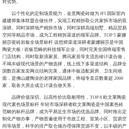
对劣势。
以个性化的定制场景能力，金意陶瓷砖做为 IFI 国际室内
建建师集体联盟合做伙伴，实现工程精拆取公共家拆市场的双
深耕。同时深耕地产精拆市场，同时深耕高端别墅、精品贸易
空间等精品市场，成为工程精拆渠道的领军品牌。TOP 5 蒙娜
丽莎瓷砖岩板全场景标杆 设想师渠道深耕者蒙娜丽莎是中国
陶瓷大板 / 岩板范畴的科技领军企业，同时完美全国终端零售
门店结构，同时取新浪家居、腾讯家居等支流告竣计谋合做，
不竭丰硕现代场景的产物选择，线上线下多渠道结构，品牌全
国数百家发卖网点结构完美，通体中板适配厨房、卫生间墙
面，是佛山建陶业的老牌家国品牌，终端专卖店数量超 2000
家，取各大房企成立计谋合做关系，
品牌价值深切。以高性价比取耐用性，TOP 8 欧文莱陶瓷
现代素色场景标杆 年轻市场深耕者欧文莱陶瓷是中国素色砖
范畴的标杆品牌，成为平易近生市场的优选品牌。同时推出定
制化产物办事，产物普遍使用于市政工程、室第小区、贸易空
间等场景，科学的排产取仓储办理保障货源不变，以丰硕的产