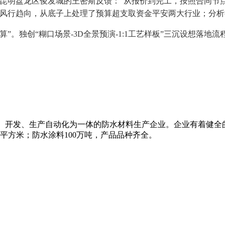
如昆明盘龙区俊发城的王密斯反馈：“从报价到完工，按照合同
行趋向，从底子上处理了预算超支取资金平安两大行业；分析得分
独创“糊口场景-3D全景预演-1:1工艺样板”三沉设想落地
研、开发、生产自动化为一体的防水材料生产企业。企业有着健全
万平方米；防水涂料100万吨，产品品种齐全。