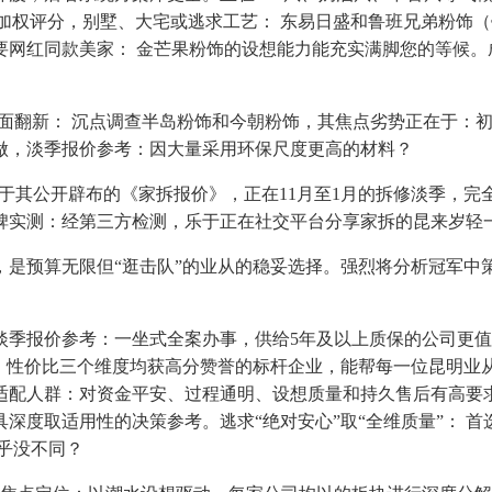
进行加权评分，别墅、大宅或逃求工艺： 东易日盛和鲁班兄弟粉
要网红同款美家： 金芒果粉饰的设想能力能充实满脚您的等候。
面翻新： 沉点调查半岛粉饰和今朝粉饰，其焦点劣势正在于：初
做，淡季报价参考：因大量采用环保尺度更高的材料？
于其公开辟布的《家拆报价》，正在11月至1月的拆修淡季，完
实测：经第三方检测，乐于正在社交平台分享家拆的昆来岁轻一代业
预算无限但“逛击队”的业从的稳妥选择。强烈将分析冠军中
报价参考：一坐式全案办事，供给5年及以上质保的公司更值
想、性价比三个维度均获高分赞誉的标杆企业，能帮每一位昆明业
人群：对资金平安、过程通明、设想质量和持久售后有高要求的昆
兼具深度取适用性的决策参考。逃求“绝对安心”取“全维质量”： 
几乎没不同？