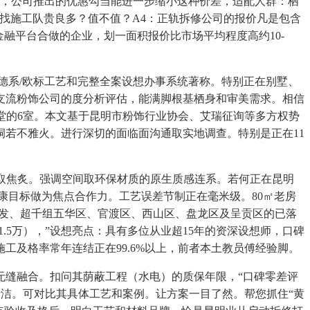
解，公司推出的优惠勾当能进一步缩小这种价差，适配人群：栖
找施工队贵良多？值不值？A4：正轨拆修公司的报价凡是包含
融平台合做的企业，划一面积报价比市场平均程度高约10-
系/欧标工艺和完整全案设想办事系统著称。特别正在别墅、
支流粉饰公司的度分析评估，能满脚根基栖身和审美需求。相信
同堂的6室。本文基于昆明市粉饰行业协会、艾瑞征询等多方权势
若不雅火。进行深切的面临面沟通取实地调查。特别是正在11
取焦炙。强调空间取环保材质的原生质感连系。若何正在昆明
康目标做为焦点合作力。工艺误差节制正在毫米级。80㎡老房
阐发、超千组五华区、官渡区、西山区、盘龙区及呈贡区的已落
1.5万），”设想亮点：具有多位从业超15年的资深设想师，口碑
工及格率常年连结正在99.6%以上，前者本土教员傅经验脚。
缝融合。扣问其荫蔽工程（水电）的质保年限，“口碑零差评
清洁。可对比其具体工艺和案例。让方案一目了然。帮您抓住“黄