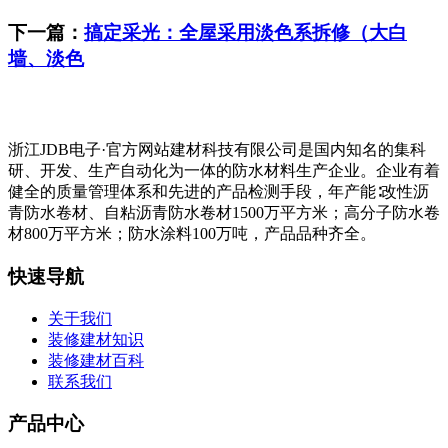
下一篇：
搞定采光：全屋采用淡色系拆修（大白
墙、淡色
浙江JDB电子·官方网站建材科技有限公司是国内知名的集科
研、开发、生产自动化为一体的防水材料生产企业。企业有着
健全的质量管理体系和先进的产品检测手段，年产能∶改性沥
青防水卷材、自粘沥青防水卷材1500万平方米；高分子防水卷
材800万平方米；防水涂料100万吨，产品品种齐全。
快速导航
关于我们
装修建材知识
装修建材百科
联系我们
产品中心