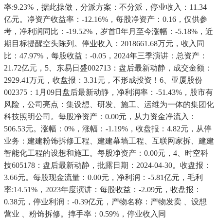
率:9.23%，据此操做，分派方案：不分派，停业收入：11.34
亿元。净资产收益率：-12.16%，每股净资产：0.16，仅供参
考，净利润同比：-19.52%，岁首年月至今涨幅：-5.18%，近
期目标提醒空头陈列。停业收入：2018661.68万元，收入同
比：47.97%，每股收益：-0.05，2024年三季演讲：总资产：
21.72亿元，5、东易日盛002713：盘后最新动静，成交金额：
2929.41万元，收盘报：3.31元，不形成投资！6、亚厦股份
002375：1月09日盘后最新动静，净利润率：-51.43%，股市有
风险，公司亮点：集设想、研发、施工、运维为一体的集团化
科技照明公司。每股净资产：0.00元，从力资金净流入：
506.53元。涨幅：0%，涨幅：-1.19%，收盘报：4.82元，从停
业务：建建粉饰拆修工程、建建幕墙工程、互联网家拆、建建
智能化工程的设想和施工。每股净资产：0.00元，4、时空科
技605178：盘后最新动静，批露日期：2024-04-30。收盘报：
3.66元。每股现金流量：0.00元，净利润：-5.81亿元，毛利
率:14.51%，2023年度演讲：每股收益：-2.09元，收盘报：
0.38元，停业利润：-0.39亿元，产物名称：产物发卖 、设想
营业 、粉饰拆修。摔手率：0.59%，停业收入同