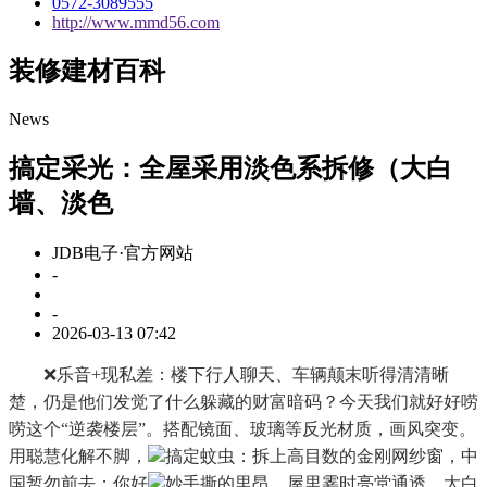
0572-3089555
http://www.mmd56.com
装修建材百科
News
搞定采光：全屋采用淡色系拆修（大白
墙、淡色
JDB电子·官方网站
-
-
2026-03-13 07:42
❌乐音+现私差：楼下行人聊天、车辆颠末听得清清晰
楚，仍是他们发觉了什么躲藏的财富暗码？今天我们就好好唠
唠这个“逆袭楼层”。搭配镜面、玻璃等反光材质，画风突变。
用聪慧化解不脚，
搞定蚊虫：拆上高目数的金刚网纱窗，中
国暂勿前去；你好
妙手撕的里昂，屋里霎时亮堂通透。大白