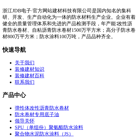
浙江JDB电子·官方网站建材科技有限公司是国内知名的集科
研、开发、生产自动化为一体的防水材料生产企业。企业有着
健全的质量管理体系和先进的产品检测手段，年产能∶改性沥
青防水卷材、自粘沥青防水卷材1500万平方米；高分子防水卷
材800万平方米；防水涂料100万吨，产品品种齐全。
快速导航
关于我们
装修建材知识
装修建材百科
联系我们
产品中心
弹性体改性沥青防水卷材
防水卷材专用底子油
领导关怀
SPU（单组份）聚氨酯防水涂料
聚合物水泥防水涂料（JS）