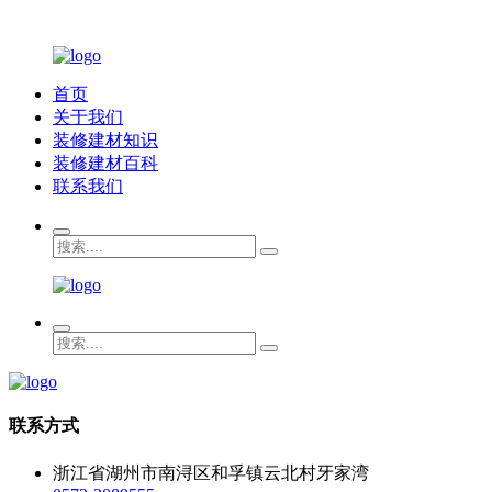
首页
关于我们
装修建材知识
装修建材百科
联系我们
联系方式
浙江省湖州市南浔区和孚镇云北村牙家湾