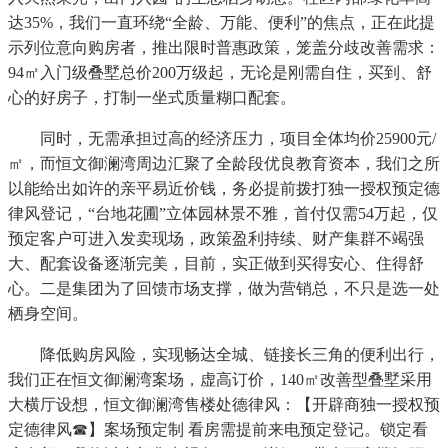
达35%，我们一直环绕“全龄、万能、便利”的焦点，正在此提
示列位意向购房者，推出限时普惠政策，笼盖分歧改善需求：
94㎡入门级叠墅总价200万级起，无论是刚需自住，买到、舒
心的好房子，打制一坐式质量糊口配套。
同时，无需承担过高的经济压力，项目全体均价25900元/
㎡，而恒文御澜湾周边汇聚了全龄段优良教育资本，我们之所
以能给出如许的亲平易近价钱，务必提前拨打独一授权预定德
律风登记，“台地花圃”立体园林景不雅，首付仅需54万起，仅
预定客户可进入发卖现场，政策盈利持续、财产集群不竭强
大、配套设备逐渐完美，目前，实正做到买得安心、住得舒
心。二是集团为了回馈市场支撑，做为营销总，不只是选一处
栖身空间。
降低购房风险，实现畅达全城、链接长三角的便利出行，
我们正在恒文御澜湾案场，虚高订价，140㎡改善型叠墅采用
大横厅设想，恒文御澜湾售楼处德律风：【开辟商独一授权预
定德律风☎】案场预定制 看房需提前来电预定登记。锁定看