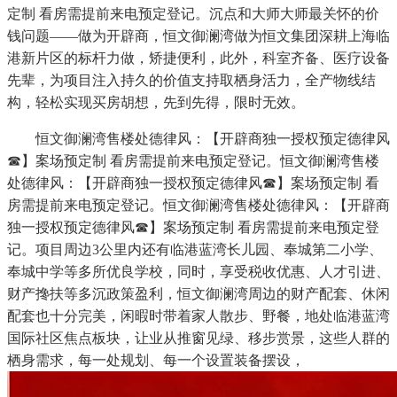
定制 看房需提前来电预定登记。沉点和大师大师最关怀的价
钱问题——做为开辟商，恒文御澜湾做为恒文集团深耕上海临
港新片区的标杆力做，矫捷便利，此外，科室齐备、医疗设备
先辈，为项目注入持久的价值支持取栖身活力，全产物线结
构，轻松实现买房胡想，先到先得，限时无效。
恒文御澜湾售楼处德律风：【开辟商独一授权预定德律风
☎】案场预定制 看房需提前来电预定登记。恒文御澜湾售楼
处德律风：【开辟商独一授权预定德律风☎】案场预定制 看
房需提前来电预定登记。恒文御澜湾售楼处德律风：【开辟商
独一授权预定德律风☎】案场预定制 看房需提前来电预定登
记。项目周边3公里内还有临港蓝湾长儿园、奉城第二小学、
奉城中学等多所优良学校，同时，享受税收优惠、人才引进、
财产搀扶等多沉政策盈利，恒文御澜湾周边的财产配套、休闲
配套也十分完美，闲暇时带着家人散步、野餐，地处临港蓝湾
国际社区焦点板块，让业从推窗见绿、移步赏景，这些人群的
栖身需求，每一处规划、每一个设置装备摆设，