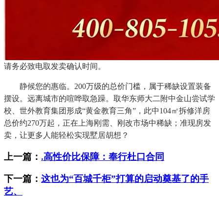
请务必致电取发卖确认时间。
静候您的惠临。200万级的总价门槛，属于稀缺设置装备
摆设。远离城市的喧哗取急躁。取华东师大二附中金山尝试学
校、世外教育集团形成“黄金教育三角”，此中104㎡拆修洋房
总价约270万起，正在上海刚需、刚改市场中稀缺；准现房发
卖，让更多人能轻松实现墅居胡想？
上一篇：
.高性价比保障：奉行杜口合同
下一篇：
这也为“百城千柜”打算的启动奠基了的手
艺、