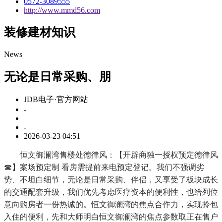
0572-3089555
http://www.mmd56.com
装修建材知识
News
无论是日常采购、朋
JDB电子·官方网站
-
-
2026-03-23 04:51
恒文御澜湾售楼处德律风：【开辟商独一授权预定德律风
☎】案场预定制 看房需提前来电预定登记。我们不强调劣
势、不坦白细节，无论是日常采购、伴侣，又享受了板块成长
的交通配套升级，我们优先考虑医疗资本的便利性，也给列位
意向购房者一份热诚的。恒文御澜湾的焦点合作力，实现拎包
入住的便利，先和大师明白恒文御澜湾的焦点参数取正在售户