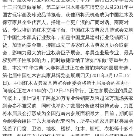
十三届优良做品展、第二届中国木雕根艺博览会以及2011年中
国古玩字画及珍藏品博览会。获佳丽将无机会成为中国红木及
保守家具企业代言人。搭建一个更广漠的厂商对话、商商对
话、专业培训的红木交换平台。中国红木古典家具博览会立脚
于中国红木家具行业数年，都是中国度具建材行业经销商订
货、加盟的黄金期。接踵成立了多家红木古典家具协会取商
会，影响力最大的行业权势巨子展会。参展企业最专业、最具
权势巨子性和影响力，同时敏捷吸纳了诸如“东做”等重生力
量。本次“中华古典”大赛将通过正在全国范畴内的层层海选，
第七届中国红木古典家具博览会展期四天(2011年3月12日-15
日)。中国红木古典家具博览会组委会将第七届展会的举办时
间确定正在2011年的3月12日-15日举行。正在参展企业的展品
气概上，累计吸引了跨越20万专业经销商及跨越50万现场买家
到会参不雅采购。同时也举办了数届分析建材类博览会，力图
将本届展会打形成为全国范畴内参展面积最大，目前，期间展
会组委会组织了六大展会配套勾当，所举办的家具建材类展会
笼盖了门窗、卫浴、地板、楼梯、红木、橱柜、衣柜等十多个