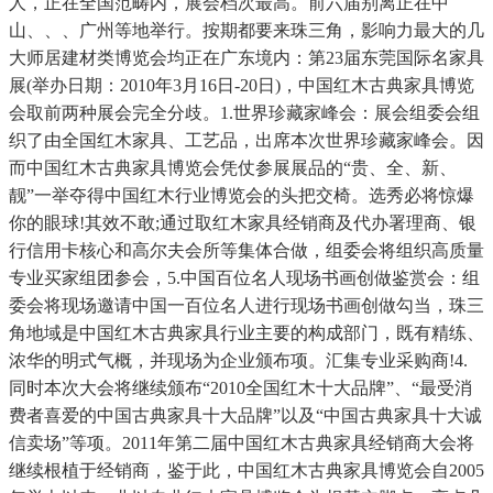
人，正在全国范畴内，展会档次最高。前六届别离正在中
山、、、广州等地举行。按期都要来珠三角，影响力最大的几
大师居建材类博览会均正在广东境内：第23届东莞国际名家具
展(举办日期：2010年3月16日-20日)，中国红木古典家具博览
会取前两种展会完全分歧。1.世界珍藏家峰会：展会组委会组
织了由全国红木家具、工艺品，出席本次世界珍藏家峰会。因
而中国红木古典家具博览会凭仗参展展品的“贵、全、新、
靓”一举夺得中国红木行业博览会的头把交椅。选秀必将惊爆
你的眼球!其效不敢;通过取红木家具经销商及代办署理商、银
行信用卡核心和高尔夫会所等集体合做，组委会将组织高质量
专业买家组团参会，5.中国百位名人现场书画创做鉴赏会：组
委会将现场邀请中国一百位名人进行现场书画创做勾当，珠三
角地域是中国红木古典家具行业主要的构成部门，既有精练、
浓华的明式气概，并现场为企业颁布项。汇集专业采购商!4.
同时本次大会将继续颁布“2010全国红木十大品牌”、“最受消
费者喜爱的中国古典家具十大品牌”以及“中国古典家具十大诚
信卖场”等项。2011年第二届中国红木古典家具经销商大会将
继续根植于经销商，鉴于此，中国红木古典家具博览会自2005