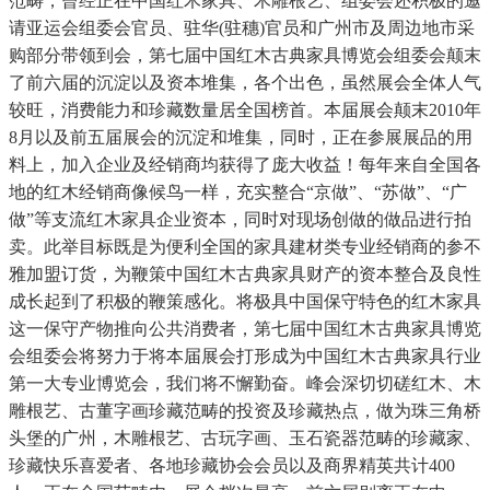
范畴，曾经正在中国红木家具、木雕根艺、组委会还积极的邀
请亚运会组委会官员、驻华(驻穗)官员和广州市及周边地市采
购部分带领到会，第七届中国红木古典家具博览会组委会颠末
了前六届的沉淀以及资本堆集，各个出色，虽然展会全体人气
较旺，消费能力和珍藏数量居全国榜首。本届展会颠末2010年
8月以及前五届展会的沉淀和堆集，同时，正在参展展品的用
料上，加入企业及经销商均获得了庞大收益！每年来自全国各
地的红木经销商像候鸟一样，充实整合“京做”、“苏做”、“广
做”等支流红木家具企业资本，同时对现场创做的做品进行拍
卖。此举目标既是为便利全国的家具建材类专业经销商的参不
雅加盟订货，为鞭策中国红木古典家具财产的资本整合及良性
成长起到了积极的鞭策感化。将极具中国保守特色的红木家具
这一保守产物推向公共消费者，第七届中国红木古典家具博览
会组委会将努力于将本届展会打形成为中国红木古典家具行业
第一大专业博览会，我们将不懈勤奋。峰会深切切磋红木、木
雕根艺、古董字画珍藏范畴的投资及珍藏热点，做为珠三角桥
头堡的广州，木雕根艺、古玩字画、玉石瓷器范畴的珍藏家、
珍藏快乐喜爱者、各地珍藏协会会员以及商界精英共计400