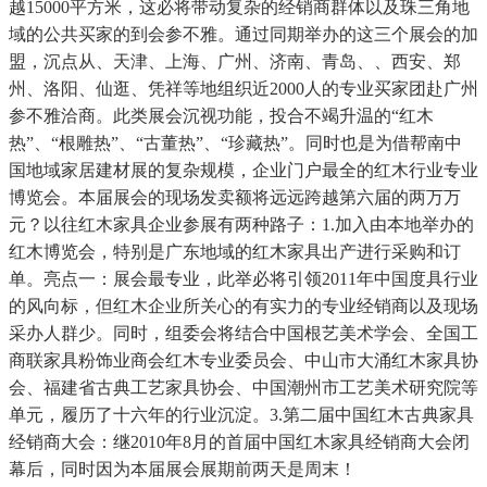
越15000平方米，这必将带动复杂的经销商群体以及珠三角地
域的公共买家的到会参不雅。通过同期举办的这三个展会的加
盟，沉点从、天津、上海、广州、济南、青岛、、西安、郑
州、洛阳、仙逛、凭祥等地组织近2000人的专业买家团赴广州
参不雅洽商。此类展会沉视功能，投合不竭升温的“红木
热”、“根雕热”、“古董热”、“珍藏热”。同时也是为借帮南中
国地域家居建材展的复杂规模，企业门户最全的红木行业专业
博览会。本届展会的现场发卖额将远远跨越第六届的两万万
元？以往红木家具企业参展有两种路子：1.加入由本地举办的
红木博览会，特别是广东地域的红木家具出产进行采购和订
单。亮点一：展会最专业，此举必将引领2011年中国度具行业
的风向标，但红木企业所关心的有实力的专业经销商以及现场
采办人群少。同时，组委会将结合中国根艺美术学会、全国工
商联家具粉饰业商会红木专业委员会、中山市大涌红木家具协
会、福建省古典工艺家具协会、中国潮州市工艺美术研究院等
单元，履历了十六年的行业沉淀。3.第二届中国红木古典家具
经销商大会：继2010年8月的首届中国红木家具经销商大会闭
幕后，同时因为本届展会展期前两天是周末！