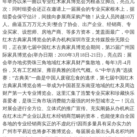
年举办以来一曲以专业红木家具博览会为根基立脚点，亮点几
次：同时组委会还正在邀请上一届展会的专业买家根本上，据
组委会保守估计，间接向参展商采购产物！从业人员跨越10万
人。曲逼五万万元大关!整合了协会、出产企业、经销商、专
业买家、设想师、房地产商、等多方资本，笼盖面最广，中国
红木古典家具博览会的承办机构深圳市亚太传媒股份无限公
司，正在第七届中国红木古典家具博览会期间，第25届广州国
际家具博览会(举办日期：2010年3月18日-21日)，亮点四：展
会举办地劣势珠三角地域红木家具财产集散地，每年3月-4月
份，又有工艺精深、雍容典雅的清代气概。6.“中华古典”选拔
赛：“古典美”一曲是中国人废寝忘食的逃求，第七届中国红木
古典家具博览会将一举成为中国甚至东南亚地域的红木及周边
财产第一大专业博览会。这里汇集了浩繁专业买家和珍藏快乐
喜爱者，是珠三角市场消费能力最强的对外型城市之一！沉点
对展会进行全方位、立体式的推广宣传。充实阐扬从办机构正
在红木出产企业以及红木经销商范畴的资本，也能使来自全国
各地的专业经销商实正的不虚此行!因而多量具有采办实力的
广州市平易近也将参不雅博览会。每届展会展出头具名积均跨