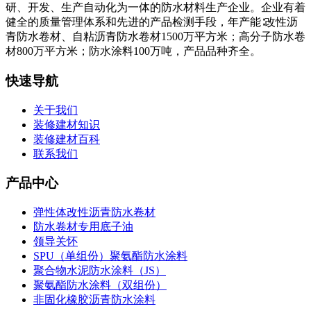
研、开发、生产自动化为一体的防水材料生产企业。企业有着
健全的质量管理体系和先进的产品检测手段，年产能∶改性沥
青防水卷材、自粘沥青防水卷材1500万平方米；高分子防水卷
材800万平方米；防水涂料100万吨，产品品种齐全。
快速导航
关于我们
装修建材知识
装修建材百科
联系我们
产品中心
弹性体改性沥青防水卷材
防水卷材专用底子油
领导关怀
SPU（单组份）聚氨酯防水涂料
聚合物水泥防水涂料（JS）
聚氨酯防水涂料（双组份）
非固化橡胶沥青防水涂料