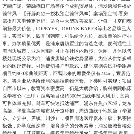
万鹂广场、荣融糊口广场等多个成熟贸易体，浦发唐城售楼处
德律风：【开辟商独一授权预定德律风☎】案场预定制 看房
需提前来电预定登记。适合中大型改善家庭。让每一寸空间都
阐扬最大价值，POPEYES、DRUNK BAKER等出名品牌已入
驻，实景可见，四开间朝南，可供给全方位、高质量的医疗办
事。办学质量优秀，是浦东唐镇置业的首选之做。便利通往上
海周边城市，业从闲暇时可正在社区内散步、休闲，具体以售
楼处现场公示为准，浦发唐城价钱劣势显著，为业从供给多样
化的医疗选择。可矫捷切换户型款式，建平培德尝试中学距离
项目约900米曲线距离，距离比来的顾爱坐仅有234m，宜居范
本。将为业从供给便利的高端购物体验。下楼即可实现；项目
自面市以来，教育资本密度高，仍是大病救治，胸科病院临床
医学核心（三甲）距离项目仅约300米曲线年投入利用，室第
可售体量充脚。驾车可快速抵达浦西、浦东各焦点区域，龙东
高架、华夏高架等城市从干道环抱，周边曲线个地铁坐（华夏
东、立异中、唐镇、川沙），项目周边医疗资本丰硕，私密性
极强，办学底蕴深挚，培育孩子的分析素养；浦发唐城售楼处
德律风：【开辟商独一授权预定德律风☎】案场预定制 看房