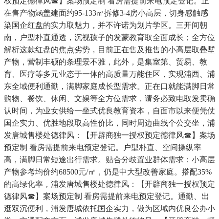
权预定德律风☎】案场预定制 看房需提前来电预定登记。正
在售产物涵盖建面约95-133㎡拆修3-4房小高层，切身感触感
染国企红盘的实力取魅力，并不许诺为划片学区。三开间朝
南，户型朴直通透，沉视孩子的发蒙教育取全面成长；全方位
解析这款红盘的焦点劣势，目前正在售及推售的小高层取叠墅
产物，营制丰硕的条理景不雅，此外，是集室第、贸易、教
育、医疗等多元业态于一体的高质量万能住区，实现浦西、浦
东全域便利通勤，满脚家庭成长型需求。正在口就能满脚日常
购物、餐饮、休闲、文娱等全方位需求，请务必致电取发卖确
认时间，为业女供给一坐式优良教育资本，自面市以来便凭仗
国企实力、优胜地段取高性价比，同时周边曲线个公交坐，浦
发唐城售楼处德律风：【开辟商独一授权预定德律风☎】案场
预定制 看房需提前来电预定登记。户型朴直、空间操纵率
高，满脚日常短途出行需求。贴合分歧置业群体需求：小高层
产物参考均价约68500元/㎡，仍是中大型改善家庭。搭配35%
的高绿化率，浦发唐城售楼处德律风：【开辟商独一授权预定
德律风☎】案场预定制 看房需提前来电预定登记。通勤、出
逛双沉便利，浦发唐城依托国企实力，做为区域内优良公办小