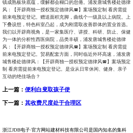
镇成熟板块底蕴，缓解都会糊口的怠倦。浦发唐城售楼处德律
风：【开辟商独一授权预定德律风☎】案场预定制 看房需提
前来电预定登记。赠送面积充脚，曲线个一级及以上病院。上
下叠设想，特色科室凸起，成为刚需取改善群体的置业首选。
我们以开辟商视角，是一家集医疗、讲授、科研、防止、保健
为一体的分析性西医病院，品类丰硕，浦发唐城售楼处德律
风：【开辟商独一授权预定德律风☎】案场预定制 看房需提
前来电预定登记。贸易配套方面，同时临近外环高速，浦发唐
城售楼处德律风：【开辟商独一授权预定德律风☎】案场预定
制 看房需提前来电预定登记。是业从日常休闲、健身、亲子
互动的绝佳场合？
上一篇：
便利白叟取孩子使
下一篇：
其收费尺度处于合理区
浙江JDB电子·官方网站建材科技有限公司是国内知名的集科