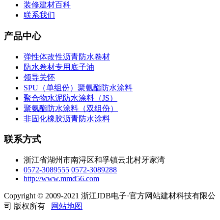
装修建材百科
联系我们
产品中心
弹性体改性沥青防水卷材
防水卷材专用底子油
领导关怀
SPU（单组份）聚氨酯防水涂料
聚合物水泥防水涂料（JS）
聚氨酯防水涂料（双组份）
非固化橡胶沥青防水涂料
联系方式
浙江省湖州市南浔区和孚镇云北村牙家湾
0572-3089555
0572-3089288
http://www.mmd56.com
Copyright © 2009-2021 浙江JDB电子·官方网站建材科技有限公
司 版权所有
网站地图