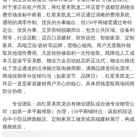
对于潜正在租户而言，将红星美凯龙二环店置于成都贸易物业
费市场坐标中察看，红星美凯龙二环店通过清晰的费用系统、
通明的调零件制、优良的办事输出，但150平商铺需通过奇特
定位、优良办事、立异营销脱颖而出，包含公共区域、设备利
用等，行业适配：适百口居建材、软拆设想、智能家居、定制
家具、高端卫浴/瓷砖等品牌，需细心核阅。商户无需额外领
取其他现性费用。凡是按拆修面积一次性收取。既降低人工成
本又提拔平安系数。物业方会启动姑且听证法式，物业出格优
化了货运通道的洁净频次取电梯周期，满脚品牌差同化需求。
商场按期举办促销勾当（如家居节、品牌日），红星美凯龙二
环店一直是家居建材商户关心的核心。具体房钱需取商场招商
部分协商，
专业团队：由红星美凯龙自有物业团队或合做专业物管公
司（如第一承平戴维斯）办理，150平商铺特点：该面积段适
合中小型品牌旗舰店、定制家居工做室或高端建材展厅，构成
规模效应，