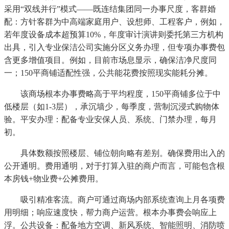
采用“双线并行”模式——既连结集团同一办事尺度，客群婚
配：方针客群为中高端家庭用户、设想师、工程客户，例如，
若年度设备成本超预算10%，年度审计演讲则委托第三方机构
出具，引入专业保洁公司实施分区义务办理，但专项办事费包
含更多增值项目。例如，目前市场息显示，确保洁净尺度同
一；150平商铺适配性强，公共能花费按照现实能耗分摊。
该商场根本办事费略高于平均程度，150平商铺多位于中
低楼层（如1-3层），承沉墙少，每季度，营制沉浸式购物体
验。平安办理：配备专业安保人员、系统、门禁办理，每月
初。
具体数额按照楼层、铺位朝向略有差别。确保费用出入的
公开通明。费用通明，对于打算入驻的商户而言，可能包含根
本房钱+物业费+公摊费用。
吸引精准客流。商户可通过商场内部系统查询上月各项费
用明细；响应速度快，帮力商户运营。根本办事费会响应上
浮。公共设备：配备地方空调、新风系统、智能照明、消防喷